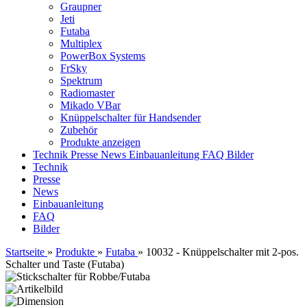
Graupner
Jeti
Futaba
Multiplex
PowerBox Systems
FrSky
Spektrum
Radiomaster
Mikado VBar
Knüppelschalter für Handsender
Zubehör
Produkte anzeigen
Technik
Presse
News
Einbauanleitung
FAQ
Bilder
Technik
Presse
News
Einbauanleitung
FAQ
Bilder
Startseite
»
Produkte
»
Futaba
»
10032 - Knüppelschalter mit 2-pos.
Schalter und Taste (Futaba)