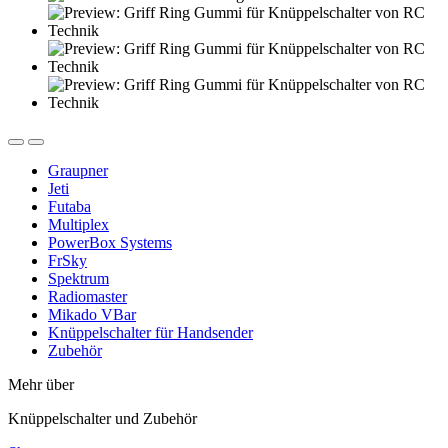
Graupner
Jeti
Futaba
Multiplex
PowerBox Systems
FrSky
Spektrum
Radiomaster
Mikado VBar
Knüppelschalter für Handsender
Zubehör
Mehr über
Knüppelschalter und Zubehör