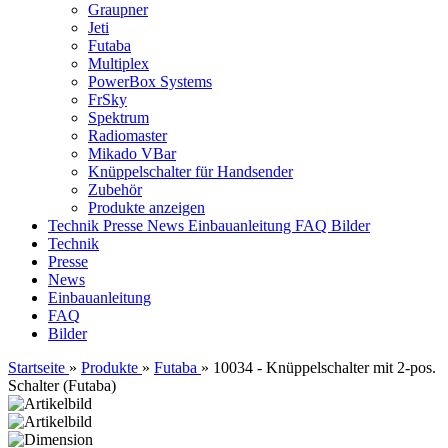
Graupner
Jeti
Futaba
Multiplex
PowerBox Systems
FrSky
Spektrum
Radiomaster
Mikado VBar
Knüppelschalter für Handsender
Zubehör
Produkte anzeigen
Technik
Presse
News
Einbauanleitung
FAQ
Bilder
Technik
Presse
News
Einbauanleitung
FAQ
Bilder
Startseite
»
Produkte
»
Futaba
»
10034 - Knüppelschalter mit 2-pos.
Schalter (Futaba)