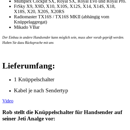
Multiplex Cockpit SX, Royal SX, Royal Evo und Royal Pro.
FrSky X9, X9D, X10, X10S, X12S, X14, X14S, X18,
X18S, X20, X20S, X20RS
Radiomaster TX16S / TX16S MKII (abhängig vom
Knüppelaggregat)
Mikado VBar
Der Einbau in andere Handsender kann möglich sein, muss aber vorab geprüft werden.
Halten Sie dazu Rücksprache mit uns
Lieferumfang:
1 Knüppelschalter
Kabel je nach Sendertyp
Video
Rob stellt die Knüppelschalter für Handsender auf
seiner Jeti Analge vor: