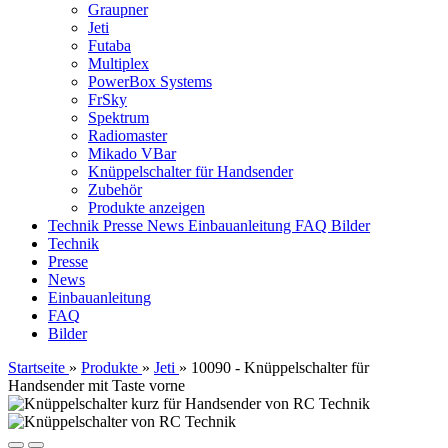
Graupner
Jeti
Futaba
Multiplex
PowerBox Systems
FrSky
Spektrum
Radiomaster
Mikado VBar
Knüppelschalter für Handsender
Zubehör
Produkte anzeigen
Technik
Presse
News
Einbauanleitung
FAQ
Bilder
Technik
Presse
News
Einbauanleitung
FAQ
Bilder
Startseite
»
Produkte
»
Jeti
»
10090 - Knüppelschalter für
Handsender mit Taste vorne