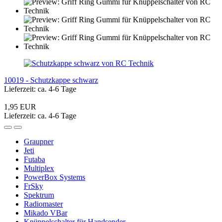
10019 - Schutzkappe schwarz
Lieferzeit: ca. 4-6 Tage
1,95 EUR
Lieferzeit: ca. 4-6 Tage
Graupner
Jeti
Futaba
Multiplex
PowerBox Systems
FrSky
Spektrum
Radiomaster
Mikado VBar
Knüppelschalter für Handsender